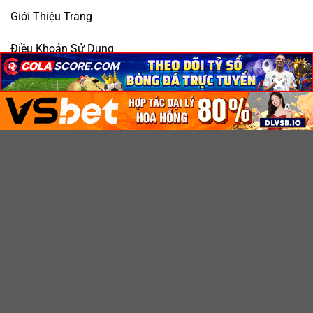
Giới Thiệu Trang
Điều Khoản Sử Dụng
×
×
×
Chính Sách Bảo Mật
Hỗ Trợ Khách Hàng
Miễn Trừ Trách Nhiệm
Câu Hỏi Thường Gặp
LIÊN KẾT
Game Bài Đổi Thưởng
Website:
/