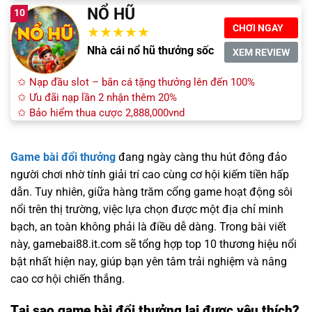
NỔ HŨ
10
CHƠI NGAY
Nhà cái nổ hũ thưởng sốc
XEM REVIEW
✩ Nạp đầu slot – bắn cá tặng thưởng lên đến 100%
✩ Ưu đãi nạp lần 2 nhận thêm 20%
✩ Bảo hiểm thua cược 2,888,000vnd
Game bài đổi thưởng
đang ngày càng thu hút đông đảo
người chơi nhờ tính giải trí cao cùng cơ hội kiếm tiền hấp
dẫn. Tuy nhiên, giữa hàng trăm cổng game hoạt động sôi
nổi trên thị trường, việc lựa chọn được một địa chỉ minh
bạch, an toàn không phải là điều dễ dàng. Trong bài viết
này, gamebai88.it.com sẽ tổng hợp top 10 thương hiệu nổi
bật nhất hiện nay, giúp bạn yên tâm trải nghiệm và nâng
cao cơ hội chiến thắng.
Tại sao game bài đổi thưởng lại được yêu thích?