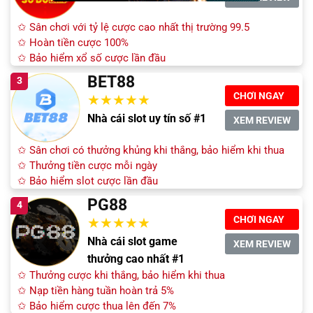
✩ Sân chơi với tỷ lệ cược cao nhất thị trường 99.5
✩ Hoàn tiền cược 100%
✩ Bảo hiểm xổ số cược lần đầu
BET88
3
CHƠI NGAY
Nhà cái slot uy tín số #1
XEM REVIEW
✩ Sân chơi có thưởng khủng khi thắng, bảo hiểm khi thua
✩ Thưởng tiền cược mỗi ngày
✩ Bảo hiểm slot cược lần đầu
PG88
4
CHƠI NGAY
Nhà cái slot game
XEM REVIEW
thưởng cao nhất #1
✩ Thưởng cược khi thắng, bảo hiểm khi thua
✩ Nạp tiền hàng tuần hoàn trả 5%
✩ Bảo hiểm cược thua lên đến 7%