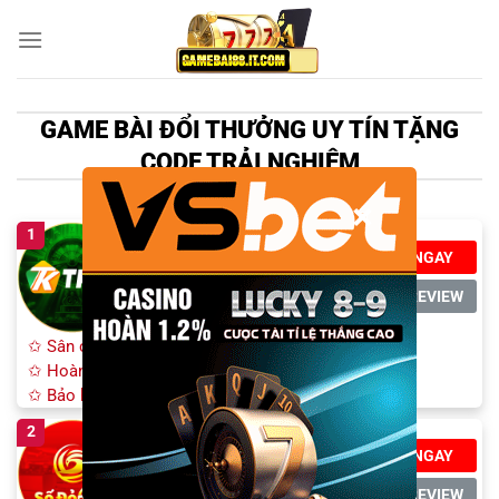
Chuyển
đến
nội
dung
GAME BÀI ĐỔI THƯỞNG UY TÍN TẶNG
CODE TRẢI NGHIỆM
×
TK88
1
CHƠI NGAY
Nhà cái xổ số độc quyền
XEM REVIEW
#1
✩ Sân chơi đẳng cấp, slot – bắn cá nạp đầu +100%
✩ Hoàn tiền cược 100%
✩ Bảo hiểm xổ số lần đầu
SODO66
2
CHƠI NGAY
Nhà cái lô đề uy tín #1
XEM REVIEW