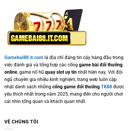
Gamebai88.it.com
là địa chỉ đáng tin cậy hàng đầu trong
việc đánh giá và tổng hợp các cổng
game bài đổi thưởng
online
, game nổ hũ
quay slot uy tín
nhất hiện nay. Với đội
ngũ chuyên gia nhiều kinh nghiệm, trang web luôn cập
nhật danh sách những
cổng game đổi thưởng
TK88
được
yêu thích nhất trong năm 2025, mang đến cho người chơi
cái nhìn tổng quan và khách quan nhất.
VÊ CHÚNG TÔI