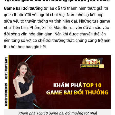
Game bài đổi thưởng
từ lâu đã trở thành hình thức giải trí
quen thuộc đối với người chơi Việt Nam nhờ sự kết hợp
giữa yếu tố truyền thống và tính hiện đại. Những tựa game
như Tiến Lên, Phỏm, Xì Tố, Mậu Binh,… vốn đã ăn sâu vào
đời sống văn hóa dân gian. Nên khi được chuyển thể lên
nền tảng số với cơ chế đổi thưởng thật, chúng càng trở nên
thu hút hơn bao giờ hết.
Khám phá Top 10 game bài đổi thưởng tốt nhất