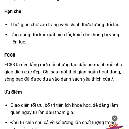
Hạn chế
Thời gian chờ vào trang web chính thức tương đối lâu.
Ứng dụng đôi khi xuất hiện lỗi, khiến hệ thống bị văng
liên tục.
FC88
FC88 là nền tảng mới nổi nhưng tạo dấu ấn mạnh mẽ nhờ
giao diện cực đẹp. Chỉ sau một thời gian ngắn hoạt động,
sòng bạc đã được đưa vào danh sách yêu thích của
/
.
Ưu điểm
Giao diện tối ưu, bố trí tiện ích khoa học, dễ dàng làm
quen ngay từ lần đầu tham gia.
✕
Đầu tư chỉn chu cả về số lượng lẫn chất lượng trong