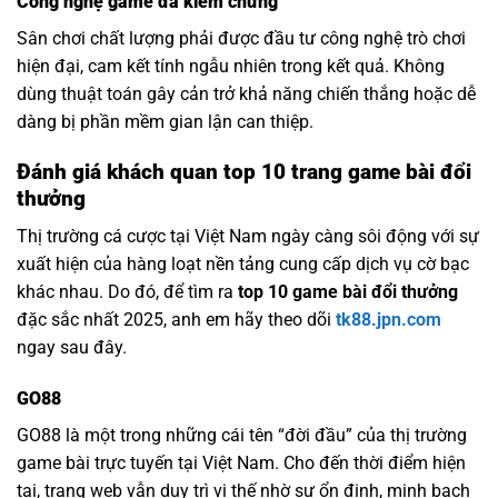
Công nghệ game đã kiểm chứng
Sân chơi chất lượng phải được đầu tư công nghệ trò chơi
hiện đại, cam kết tính ngẫu nhiên trong kết quả. Không
dùng thuật toán gây cản trở khả năng chiến thắng hoặc dễ
dàng bị phần mềm gian lận can thiệp.
Đánh giá khách quan top 10 trang game bài đổi
thưởng
Thị trường cá cược tại Việt Nam ngày càng sôi động với sự
xuất hiện của hàng loạt nền tảng cung cấp dịch vụ cờ bạc
khác nhau. Do đó, để tìm ra
top 10 game bài đổi thưởng
đặc sắc nhất 2025, anh em hãy theo dõi
tk88.jpn.com
ngay sau đây.
GO88
GO88 là một trong những cái tên “đời đầu” của thị trường
game bài trực tuyến tại Việt Nam. Cho đến thời điểm hiện
tại, trang web vẫn duy trì vị thế nhờ sự ổn định, minh bạch