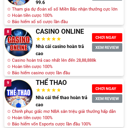
99.6
✩ Tham gia dự đoán xổ số Miền Bắc nhận thưởng cực lớn
✩ Hoàn tiền cược 100%
✩ Bảo hiểm xổ số cược lần đầu
CASINO ONLINE
8
CHƠI NGAY
Nhà cái casino hoàn trả
XEM REVIEW
cao
✩ Casino hoàn trả cao nhất lên đến 28,88,888k
✩ Hoàn tiền cược 100%
✩ Bảo hiểm casino cược lần đầu
THỂ THAO
9
CHƠI NGAY
Nhà cái thể thao hoàn trả
XEM REVIEW
cao
✩ Chinh phục giấc mơ NBA săn triệu giải thưởng hấp dẫn
✩ Hoàn tiền cược 100%
✩ Bảo hiểm vốn Esports cược lần đầu 100%