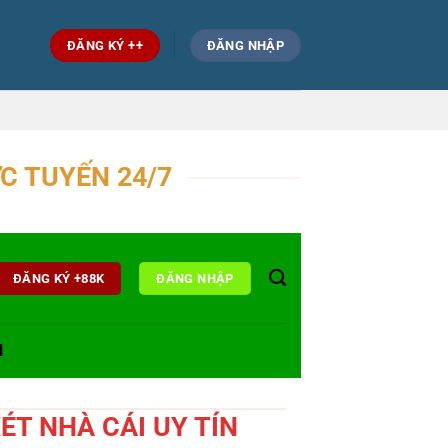
ĐĂNG KÝ ++
ĐĂNG NHẬP
C TUYẾN 24/7