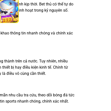
a quyết định kịp thời. Bet thủ có thể tự do
ầu tra cứu linh hoạt trong kỷ nguyên số.
t khao thông tin nhanh chóng và chính xác
g thành trên cả nước. Tuy nhiên, nhiều
 thiết bị hay điều kiện kinh tế. Chính từ
 là điều vô cùng cần thiết.
mãn nhu cầu tra cứu, theo dõi bóng đá tức
tin sports nhanh chóng, chính xác nhất.