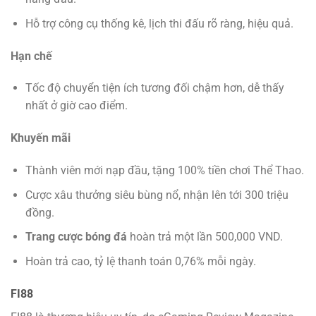
Hỗ trợ công cụ thống kê, lịch thi đấu rõ ràng, hiệu quả.
Hạn chế
Tốc độ chuyển tiện ích tương đối chậm hơn, dễ thấy
nhất ở giờ cao điểm.
Khuyến mãi
Thành viên mới nạp đầu, tặng 100% tiền chơi Thể Thao.
Cược xâu thưởng siêu bùng nổ, nhận lên tới 300 triệu
đồng.
Trang cược bóng đá
hoàn trả một lần 500,000 VND.
Hoàn trả cao, tỷ lệ thanh toán 0,76% mỗi ngày.
FI88