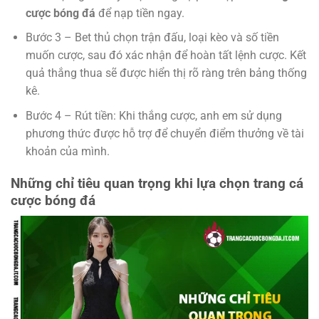
cược bóng đá
để nạp tiền ngay.
Bước 3 – Bet thủ chọn trận đấu, loại kèo và số tiền
muốn cược, sau đó xác nhận để hoàn tất lệnh cược. Kết
quả thắng thua sẽ được hiển thị rõ ràng trên bảng thống
kê.
Bước 4 – Rút tiền: Khi thắng cược, anh em sử dụng
phương thức được hỗ trợ để chuyển điểm thưởng về tài
khoản của mình.
Những chỉ tiêu quan trọng khi lựa chọn trang cá
cược bóng đá