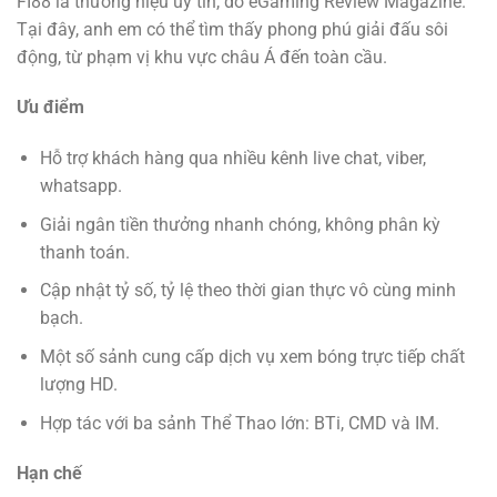
FI88 là thương hiệu uy tín, do eGaming Review Magazine.
Tại đây, anh em có thể tìm thấy phong phú giải đấu sôi
động, từ phạm vị khu vực châu Á đến toàn cầu.
Ưu điểm
Hỗ trợ khách hàng qua nhiều kênh live chat, viber,
whatsapp.
Giải ngân tiền thưởng nhanh chóng, không phân kỳ
thanh toán.
Cập nhật tỷ số, tỷ lệ theo thời gian thực vô cùng minh
bạch.
Một số sảnh cung cấp dịch vụ xem bóng trực tiếp chất
lượng HD.
Hợp tác với ba sảnh Thể Thao lớn: BTi, CMD và IM.
Hạn chế