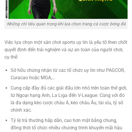
Những chỉ tiêu quan trọng khi lựa chọn trang cá cược bóng đá
Việc lựa chọn một sân chơi sports uy tín là yếu tố then chốt
quyết định đến trải nghiệm và sự an toàn của người chơi,
cụ thể:
Sở hữu chứng nhận từ các tổ chức uy tín như PAGCOR,
Curacao hoặc MGA,…
Cung cấp đầy đủ các giải đấu lớn nhỏ trên toàn thế giới,
từ Ngoại hạng Anh, La Liga đến V-League. Cùng với đó
là đa dạng kèo cược châu Á, kèo châu Âu, tài xỉu, tỷ số
chính xác.
Tỷ lệ trả thưởng hấp dẫn, cao hơn mặt bằng chung,
đồng thời tổ chức nhiều chương trình khuyến mãi hậu