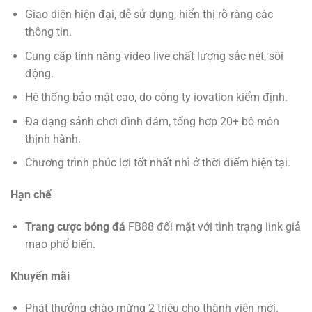
Giao diện hiện đại, dễ sử dụng, hiển thị rõ ràng các
thông tin.
Cung cấp tính năng video live chất lượng sắc nét, sôi
động.
Hệ thống bảo mật cao, do công ty iovation kiểm định.
Đa dạng sảnh chơi đình đám, tổng hợp 20+ bộ môn
thịnh hành.
Chương trình phúc lợi tốt nhất nhì ở thời điểm hiện tại.
Hạn chế
Trang cược bóng đá
FB88 đối mặt với tình trạng link giả
mạo phổ biến.
Khuyến mãi
Phát thưởng chào mừng 2 triệu cho thành viên mới.