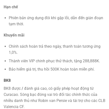
Hạn chế
Phiên bản ứng dụng đôi khi gặp lỗi, dẫn đến gián đoạn
tạm thời.
Khuyến mãi
Chính sách hoàn trả theo ngày, thanh toán tương ứng
1,0%.
Thành viên VIP chinh phục thử thách, tặng 288,888K.
Bảo hiểm giá trị, thu hồi 500K hoàn toàn miễn phí.
BK8
BK8 được
/
đánh giá cao, có giấy phép hoạt động từ
Curacao. Sòng bạc đóng vai trò đối tác chính thức của
nhiều danh thủ như Robin van Persie và tài trợ cho các CLB
Valencia CF.