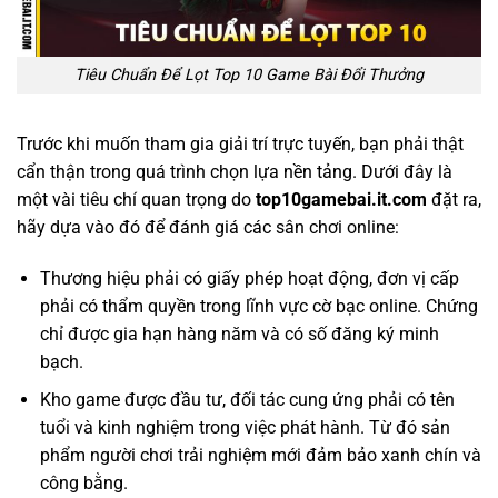
Tiêu Chuẩn Để Lọt Top 10 Game Bài Đổi Thưởng
Trước khi muốn tham gia giải trí trực tuyến, bạn phải thật
cẩn thận trong quá trình chọn lựa nền tảng. Dưới đây là
một vài tiêu chí quan trọng do
top10gamebai.it.com
đặt ra,
hãy dựa vào đó để đánh giá các sân chơi online:
Thương hiệu phải có giấy phép hoạt động, đơn vị cấp
phải có thẩm quyền trong lĩnh vực cờ bạc online. Chứng
chỉ được gia hạn hàng năm và có số đăng ký minh
bạch.
Kho game được đầu tư, đối tác cung ứng phải có tên
tuổi và kinh nghiệm trong việc phát hành. Từ đó sản
phẩm người chơi trải nghiệm mới đảm bảo xanh chín và
công bằng.