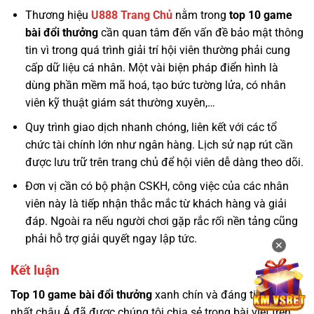
Thương hiệu
U888 Trang Chủ
nằm trong
top 10 game
bài đổi thưởng
cần quan tâm đến vấn đề bảo mật thông
tin vì trong quá trình giải trí hội viên thường phải cung
cấp dữ liệu cá nhân. Một vài biện pháp điển hình là
dùng phần mềm mã hoá, tạo bức tường lửa, có nhân
viên kỹ thuật giám sát thường xuyên,…
Quy trình giao dịch nhanh chóng, liên kết với các tổ
chức tài chính lớn như ngân hàng. Lịch sử nạp rút cần
được lưu trữ trên trang chủ để hội viên dễ dàng theo dõi.
Đơn vị cần có bộ phận CSKH, công việc của các nhân
viên này là tiếp nhận thắc mắc từ khách hàng và giải
đáp. Ngoài ra nếu người chơi gặp rắc rối nền tảng cũng
phải hỗ trợ giải quyết ngay lập tức.
✕
Kết luận
Top 10 game bài đổi thưởng
xanh chín và đáng tin tưởng
nhất châu Á đã được chúng tôi chia sẻ trong bài viết trên