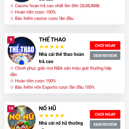
✩ Casino hoàn trả cao nhất lên đến 28,88,888k
✩ Hoàn tiền cược 100%
✩ Bảo hiểm casino cược lần đầu
THỂ THAO
9
CHƠI NGAY
Nhà cái thể thao hoàn
XEM REVIEW
trả cao
✩ Chinh phục giấc mơ NBA săn triệu giải thưởng hấp
dẫn
✩ Hoàn tiền cược 100%
✩ Bảo hiểm vốn Esports cược lần đầu 100%
NỔ HŨ
10
CHƠI NGAY
Nhà cái nổ hũ thưởng
XEM REVIEW