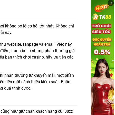
×
i không bỏ lỡ cơ hội tốt nhất. Không chỉ
ãi này.
như website, fanpage và email. Việc này
 điểm, tránh bỏ lỡ những phần thưởng giá
u bạn thích chơi casino, hãy ưu tiên các
Khi nhận thưởng từ khuyến mãi, một phần
iêu tiền một cách thiếu kiểm soát. Buộc
ng quá trình cược.
i cũng như giữ chân khách hàng cũ. 88xx