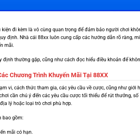
u kiện đi kèm là vô cùng quan trọng để đảm bảo người chơi khôn
quy định. Nhà cái 88xx luôn cung cấp các hướng dẫn rõ ràng, 
ến mãi.
y định thường gặp, cũng như cách đọc hiểu điều khoản để không
Các Chương Trình Khuyến Mãi Tại 88XX
m vi, cách thức tham gia, các yêu cầu về cược, cũng như giới 
ơi cần chú ý đến các yêu cầu cược tối thiểu để rút thưởng, số lầ
ịa lý hoặc loại trò chơi phù hợp.
n bao gồm:
yến mãi có hạn.