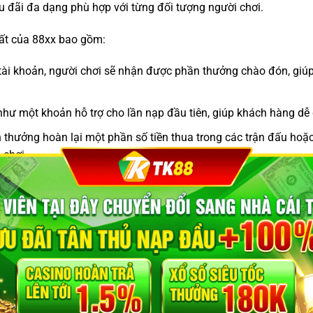
ưu đãi đa dạng phù hợp với từng đối tượng người chơi.
hất của 88xx bao gồm:
tài khoản, người chơi sẽ nhận được phần thưởng chào đón, giúp
như một khoản hỗ trợ cho lần nạp đầu tiên, giúp khách hàng d
thưởng hoàn lại một phần số tiền thua trong các trận đấu hoặc 
 chơi.
hoặc đặc biệt:
Thường diễn ra trong các dịp lễ, tết, hoặc các s
úp người chơi lên kế hoạch hợp lý, từ đó mang lại lợi ích tối đa
gia tăng khả năng thắng lớn, tận dụng mọi cơ hội từ nhà cái.
à Điều Kiện Tham Gia Khuyến Mãi 88