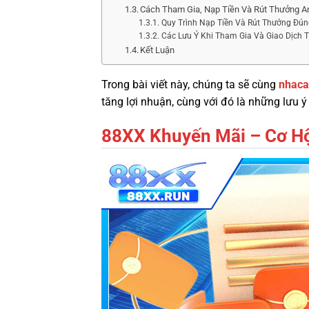
Cách Tham Gia, Nạp Tiền Và Rút Thưởng A
Quy Trình Nạp Tiền Và Rút Thưởng Đún
Các Lưu Ý Khi Tham Gia Và Giao Dịch 
Kết Luận
Trong bài viết này, chúng ta sẽ cùng
nhaca
tăng lợi nhuận, cùng với đó là những lưu 
88XX Khuyến Mãi – Cơ Hộ