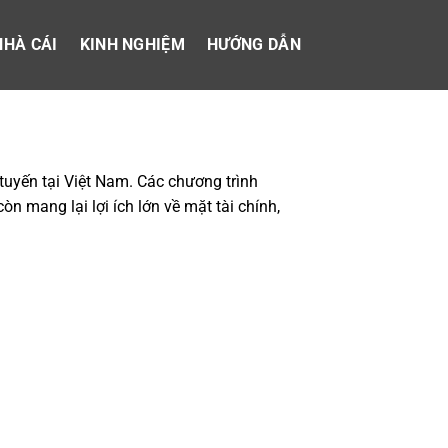
NHÀ CÁI
KINH NGHIỆM
HƯỚNG DẪN
tuyến tại Việt Nam. Các chương trình
n mang lại lợi ích lớn về mặt tài chính,