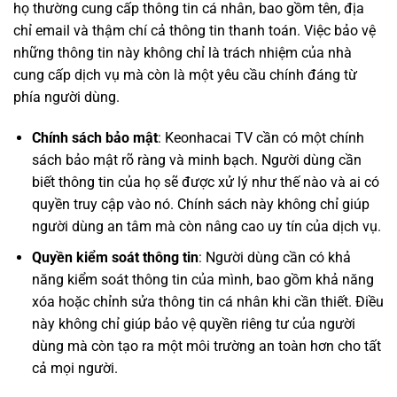
họ thường cung cấp thông tin cá nhân, bao gồm tên, địa
chỉ email và thậm chí cả thông tin thanh toán. Việc bảo vệ
những thông tin này không chỉ là trách nhiệm của nhà
cung cấp dịch vụ mà còn là một yêu cầu chính đáng từ
phía người dùng.
Chính sách bảo mật
: Keonhacai TV cần có một chính
sách bảo mật rõ ràng và minh bạch. Người dùng cần
biết thông tin của họ sẽ được xử lý như thế nào và ai có
quyền truy cập vào nó. Chính sách này không chỉ giúp
người dùng an tâm mà còn nâng cao uy tín của dịch vụ.
Quyền kiểm soát thông tin
: Người dùng cần có khả
năng kiểm soát thông tin của mình, bao gồm khả năng
xóa hoặc chỉnh sửa thông tin cá nhân khi cần thiết. Điều
này không chỉ giúp bảo vệ quyền riêng tư của người
dùng mà còn tạo ra một môi trường an toàn hơn cho tất
cả mọi người.