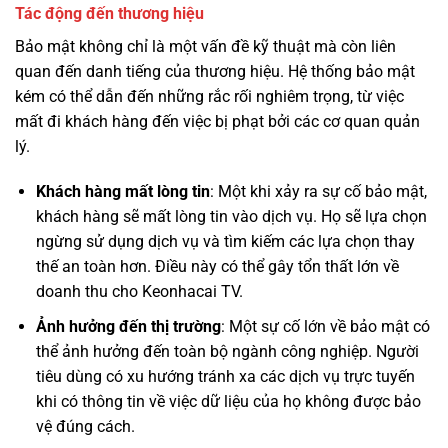
Tác động đến thương hiệu
Bảo mật không chỉ là một vấn đề kỹ thuật mà còn liên
quan đến danh tiếng của thương hiệu. Hệ thống bảo mật
kém có thể dẫn đến những rắc rối nghiêm trọng, từ việc
mất đi khách hàng đến việc bị phạt bởi các cơ quan quản
lý.
Khách hàng mất lòng tin
: Một khi xảy ra sự cố bảo mật,
khách hàng sẽ mất lòng tin vào dịch vụ. Họ sẽ lựa chọn
ngừng sử dụng dịch vụ và tìm kiếm các lựa chọn thay
thế an toàn hơn. Điều này có thể gây tổn thất lớn về
doanh thu cho Keonhacai TV.
Ảnh hưởng đến thị trường
: Một sự cố lớn về bảo mật có
thể ảnh hưởng đến toàn bộ ngành công nghiệp. Người
tiêu dùng có xu hướng tránh xa các dịch vụ trực tuyến
khi có thông tin về việc dữ liệu của họ không được bảo
vệ đúng cách.