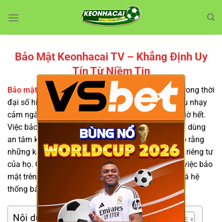
Chuyển
đến
nội
dung
Bảo Mật Keonhacai TV – Khẳng Định Uy
Tín Từ Niềm Tin
Bảo mật
Keonhacai TV
là một chủ đề quan trọng trong thời
×
×
đại số hiện nay, nơi mà thông tin cá nhân và dữ liệu nhạy
cảm ngày càng trở nên dễ bị tổn thương hơn bao giờ hết.
Việc bảo vệ các thông tin này không chỉ giúp người dùng
an tâm khi tận hưởng các dịch vụ mà còn đảm bảo rằng
những kẻ xấu không thể xâm phạm vào cuộc sống riêng tư
của họ. Cùng nhau khám phá tầm quan trọng của việc bảo
mật trên nền tảng Keonhacai TV cũng như đánh giá hệ
thống bảo mật mà dịch vụ này đang áp dụng.
Nội dung chính