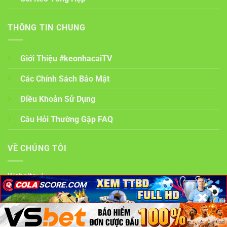
THÔNG TIN CHUNG
Giới Thiệu #keonhacaiTV
Các Chính Sách Bảo Mật
Điều Khoản Sử Dụng
Câu Hỏi Thường Gặp FAQ
VỀ CHÚNG TÔI
Website: /
×
×
×
×
×
×
Điện Thoại: (+84) 816024265
Địa Chỉ: 39 Cao Đức Lân, An Phú, Thủ Đức, Hồ Chí Minh,
Việt Nam