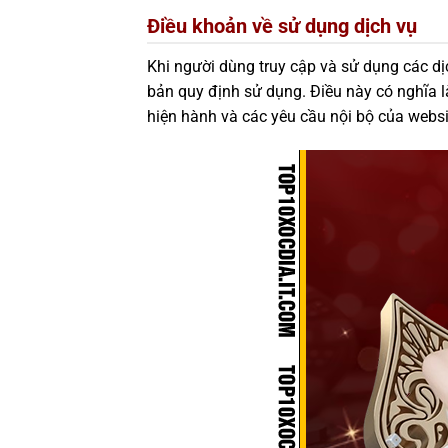
Điều khoản về sử dụng dịch vụ
Khi người dùng truy cập và sử dụng các dị
bản quy định sử dụng. Điều này có nghĩa l
hiện hành và các yêu cầu nội bộ của websi