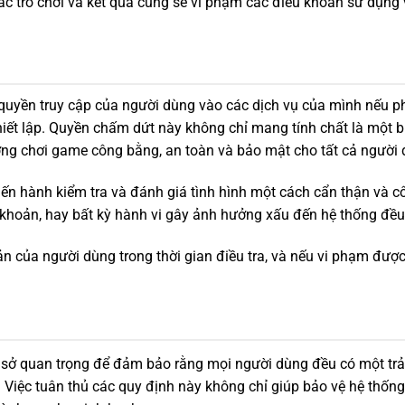
c trò chơi và kết quả cũng sẽ vi phạm các điều khoản sử dụng v
uyền truy cập của người dùng vào các dịch vụ của mình nếu phá
iết lập. Quyền chấm dứt này không chỉ mang tính chất là một b
ường chơi game công bằng, an toàn và bảo mật cho tất cả người 
ến hành kiểm tra và đánh giá tình hình một cách cẩn thận và cô
khoản, hay bất kỳ hành vi gây ảnh hưởng xấu đến hệ thống đều 
n của người dùng trong thời gian điều tra, và nếu vi phạm được
 sở quan trọng để đảm bảo rằng mọi người dùng đều có một tr
. Việc tuân thủ các quy định này không chỉ giúp bảo vệ hệ thố