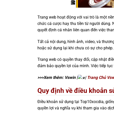
Trang web hoạt động với vai trò là một nề
chức cá cược hay thu tiền từ người dùng. N
quyết định cá nhân liên quan đến việc tha
Tất cả nội dung, hình ảnh, video, và thươ
hoặc sử dụng lại khi chưa có sự cho phép.
Trang web có quyền thay đổi, cập nhật đi
đảm bảo quyền lợi của mình. Việc tiếp tục
>>>Xem thêm: Vswin |
|
Trang Chủ Vsw
Quy định về điều khoản s
Điều khoản sử dụng tại Top10xocdia, giống
quyền lợi và nghĩa vụ khi tham gia vào dịc