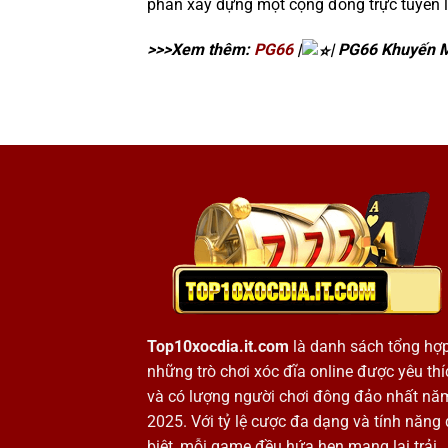
phần xây dựng một cộng đồng trực tuyến 
>>>Xem thêm:
PG66
|
| PG66 Khuyến M
Top10xocdia.it.com
là danh sách tổng hợ
những trò chơi xóc đĩa online được yêu thí
và có lượng người chơi đông đảo nhất nă
2025. Với tỷ lệ cược đa dạng và tính năng
biệt, mỗi game đều hứa hẹn mang lại trải