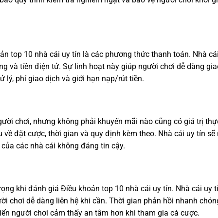
ản top 10 nhà cái uy tín là các phương thức thanh toán. Nhà cá
ng và tiền điện tử. Sự linh hoạt này giúp người chơi dễ dàng gi
 lý, phí giao dịch và giới hạn nạp/rút tiền.
gười chơi, nhưng không phải khuyến mãi nào cũng có giá trị th
ầu về đặt cược, thời gian và quy định kèm theo. Nhà cái uy tín 
 của các nhà cái không đáng tin cậy.
rọng khi đánh giá Điều khoản top 10 nhà cái uy tín. Nhà cái uy 
gười chơi dễ dàng liên hệ khi cần. Thời gian phản hồi nhanh chón
iến người chơi cảm thấy an tâm hơn khi tham gia cá cược.