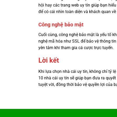
hội hay các trang web uy tín giúp bạn hiểu
để có cái nhìn toàn diện và khách quan về
Công nghệ bảo mật
Cuối cùng, công nghệ bảo mật là yếu tố khô
nghệ mã hóa như SSL để bảo vệ thông tin 
yên tâm khi tham gia cá cược trực tuyến.
Lời kết
Khi lựa chọn nhà cái uy tín, không chỉ tỷ 
10 nhà cái uy tín sẽ giúp bạn đưa ra quyết
tuyệt vời, đồng thời bảo vệ quyền lợi của b