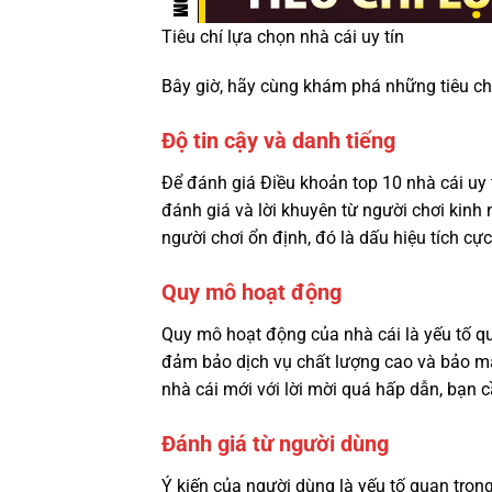
Tiêu chí lựa chọn nhà cái uy tín
Bây giờ, hãy cùng khám phá những tiêu chí 
Độ tin cậy và danh tiếng
Để đánh giá Điều khoản top 10 nhà cái uy t
đánh giá và lời khuyên từ người chơi kinh
người chơi ổn định, đó là dấu hiệu tích cực
Quy mô hoạt động
Quy mô hoạt động của nhà cái là yếu tố q
đảm bảo dịch vụ chất lượng cao và bảo mật
nhà cái mới với lời mời quá hấp dẫn, bạn 
Đánh giá từ người dùng
Ý kiến của người dùng là yếu tố quan trọn