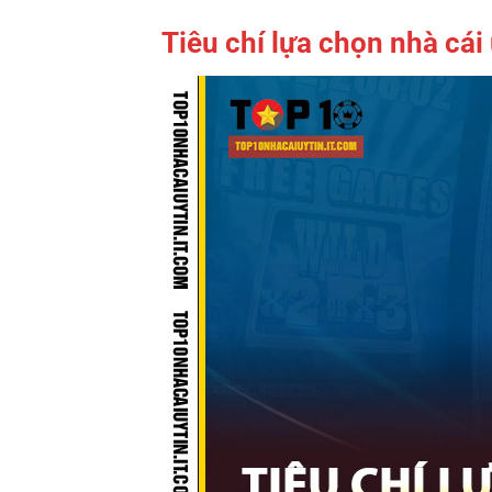
Tiêu chí lựa chọn
nhà cái 