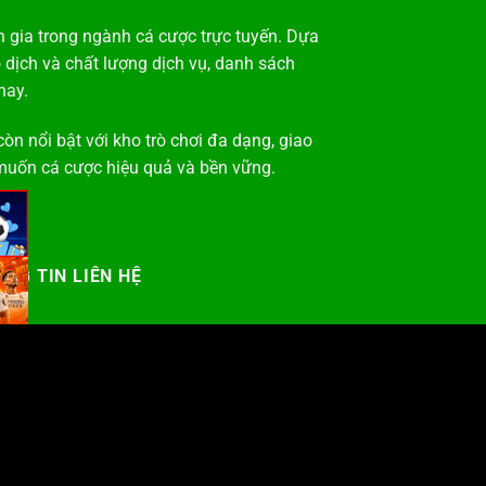
 gia trong ngành cá cược trực tuyến. Dựa
o dịch và chất lượng dịch vụ, danh sách
nay.
n nổi bật với kho trò chơi đa dạng, giao
 muốn cá cược hiệu quả và bền vững.
NG TIN LIÊN HỆ
 đoàn: Top 10 nhà cái uy tín
U888
n Thoại: (+84) 523196418
site:
/
 Chỉ: 75 Hưng Nhơn, Tân Kiên, Bình Chánh,
Chí Minh, Việt Nam