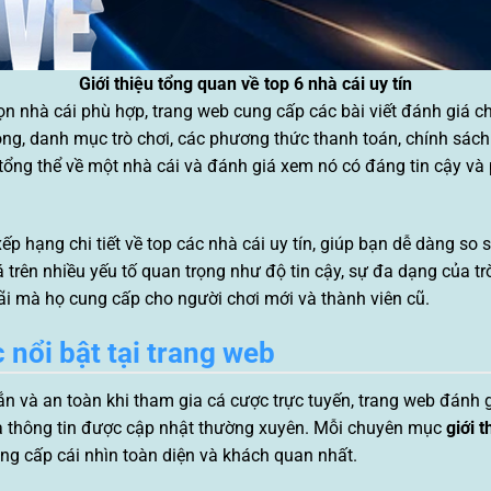
Giới thiệu tổng quan về top 6 nhà cái uy tín
họn nhà cái phù hợp, trang web cung cấp các bài viết đánh giá c
ộng, danh mục trò chơi, các phương thức thanh toán, chính sác
 tổng thể về một nhà cái và đánh giá xem nó có đáng tin cậy v
p hạng chi tiết về top các nhà cái uy tín, giúp bạn dễ dàng so 
trên nhiều yếu tố quan trọng như độ tin cậy, sự đa dạng của tr
ãi mà họ cung cấp cho người chơi mới và thành viên cũ.
 nổi bật tại trang web
ắn và an toàn khi tham gia cá cược trực tuyến, trang web đánh 
và thông tin được cập nhật thường xuyên. Mỗi chuyên mục
giới t
ng cấp cái nhìn toàn diện và khách quan nhất.