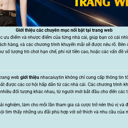
Giới thiệu các chuyên mục nổi bật tại trang web
ác ưu điểm và nhược điểm của từng nhà cái, giúp bạn có cái nhì
 khách hàng, và các chương trình khuyến mãi sẽ được nêu rõ. Bê
hư số lượng trò chơi hạn chế, phí rút tiền cao, hoặc các vấn đề v
 trang web
giới thiệu
nhacaiuytin không chỉ cung cấp thông tin 
m bắt được các cơ hội hấp dẫn từ các nhà cái. Các chương trình
 nhiều đối tượng khác nhau, từ người mới bắt đầu cho đến các 
i nghiệm, làm cho mỗi lần tham gia cá cược trở nên thú vị và 
ội tìm thấy những ưu đãi phù hợp với sở thích và nhu cầu của 