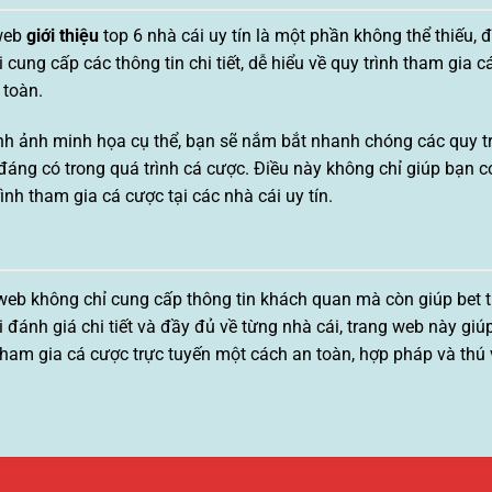
 web
giới thiệu
top 6 nhà cái uy tín là một phần không thể thiếu, đ
 cung cấp các thông tin chi tiết, dễ hiểu về quy trình tham gia c
 toàn.
ình ảnh minh họa cụ thể, bạn sẽ nắm bắt nhanh chóng các quy trìn
áng có trong quá trình cá cược. Điều này không chỉ giúp bạn có
ình tham gia cá cược tại các nhà cái uy tín.
g web không chỉ cung cấp thông tin khách quan mà còn giúp bet th
 đánh giá chi tiết và đầy đủ về từng nhà cái, trang web này giúp
ham gia cá cược trực tuyến một cách an toàn, hợp pháp và thú v