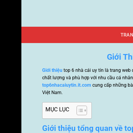
Chuyển
đến
nội
dung
TRAN
Giới T
Giới thiệu
top 6 nhà cái uy tín là trang web
chất lượng và phù hợp với nhu cầu cá nhân. 
top6nhacaiuytin.it.com
cung cấp những bài 
Việt Nam.
MỤC LỤC
Giới thiệu tổng quan về to