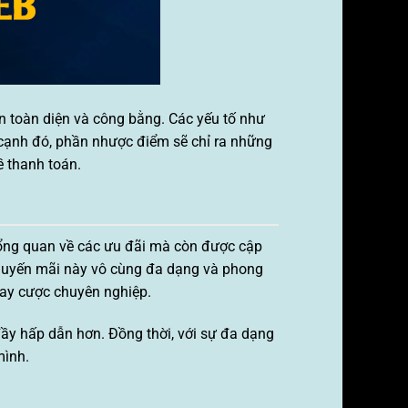
n toàn diện và công bằng. Các yếu tố như
n cạnh đó, phần nhược điểm sẽ chỉ ra những
ề thanh toán.
tổng quan về các ưu đãi mà còn được cập
 khuyến mãi này vô cùng đa dạng và phong
tay cược chuyên nghiệp.
đầy hấp dẫn hơn. Đồng thời, với sự đa dạng
mình.