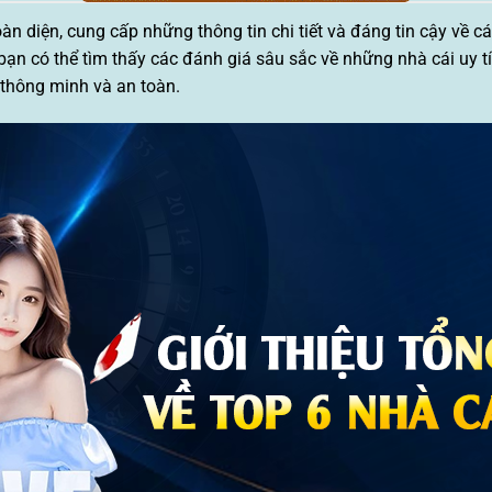
toàn diện, cung cấp những thông tin chi tiết và đáng tin cậy về
 bạn có thể tìm thấy các đánh giá sâu sắc về những nhà cái uy 
thông minh và an toàn.