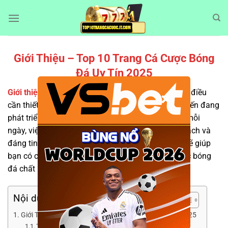
Chuyển
đến
nội
dung
Giới Thiệu – Top 10 Trang Cá Cược Bóng
Đá Uy Tín 2025
Giới thiệu
Top 10 Trang Cá Cược Bóng Đá
uy tín là điều
×
cần thiết trong bối cảnh thị trường cá cược trực tuyến đang
phát triển mạnh mẽ. Giữa vô số nhà cái xuất hiện mỗi
ngày, việc lựa chọn một điểm đến an toàn, minh bạch và
đáng tin cậy không hề dễ dàng. Bài viết hôm nay sẽ giúp
bạn có cái nhìn toàn diện về những địa chỉ cá cược bóng
đá chất lượng hàng đầu hiện nay.
Nội dung chính
Giới Thiệu – Top 10 Trang Cá Cược Bóng Đá Uy Tín 2025
Tại sao nên chọn các trang cá cược uy tín