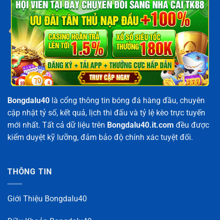
Bongdalu40
là cổng thông tin bóng đá hàng đầu, chuyên
cập nhật tỷ số, kết quả, lịch thi đấu và tỷ lệ kèo trực tuyến
mới nhất. Tất cả dữ liệu trên
Bongdalu40.it.com
đều được
kiểm duyệt kỹ lưỡng, đảm bảo độ chính xác tuyệt đối.
THÔNG TIN
Giới Thiệu Bongdalu40