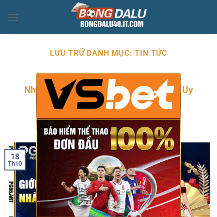
Chuyển
đến
nội
dung
LƯU TRỮ DANH MỤC:
TIN TỨC
TIN TỨC
×
×
Nhà Cái Pg66 – Top 10 Trang Nhà Cái Uy
Tín Để Cá Cược Tại Việt Nam
ĐÃ ĐĂNG TRÊN
18.10.2025
BỞI
BONGDALU40.IT.COM
18
Th10