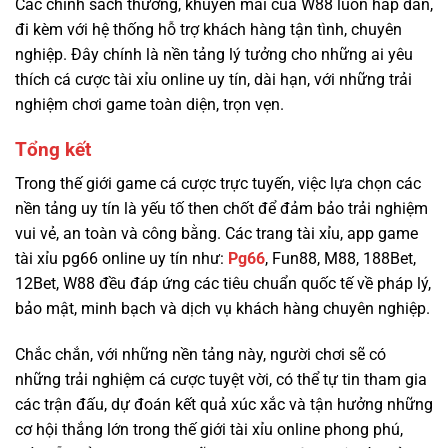
Các chính sách thưởng, khuyến mãi của W88 luôn hấp dẫn,
đi kèm với hệ thống hỗ trợ khách hàng tận tình, chuyên
nghiệp. Đây chính là nền tảng lý tưởng cho những ai yêu
thích cá cược tài xỉu online uy tín, dài hạn, với những trải
nghiệm chơi game toàn diện, trọn vẹn.
Tổng kết
Trong thế giới game cá cược trực tuyến, việc lựa chọn các
nền tảng uy tín là yếu tố then chốt để đảm bảo trải nghiệm
vui vẻ, an toàn và công bằng. Các trang tài xỉu, app game
tài xỉu pg66 online uy tín như:
Pg66
, Fun88, M88, 188Bet,
12Bet, W88 đều đáp ứng các tiêu chuẩn quốc tế về pháp lý,
bảo mật, minh bạch và dịch vụ khách hàng chuyên nghiệp.
Chắc chắn, với những nền tảng này, người chơi sẽ có
những trải nghiệm cá cược tuyệt vời, có thể tự tin tham gia
các trận đấu, dự đoán kết quả xúc xắc và tận hưởng những
cơ hội thắng lớn trong thế giới tài xỉu online phong phú,