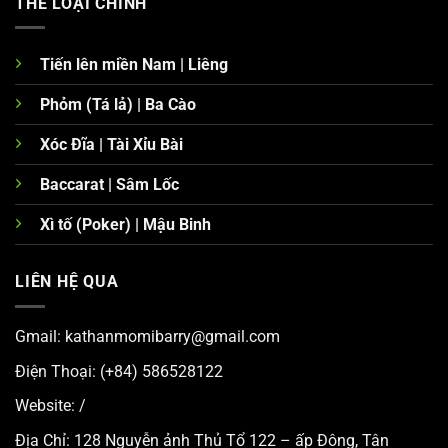
THỂ LOẠI CHÍNH
Tiến lên miền Nam | Liêng
Phỏm (Tá lả) | Ba Cào
Xóc Đĩa | Tài Xỉu Bài
Baccarat | Sâm Lốc
Xì tố (Poker) | Mậu Binh
LIÊN HỆ QUA
Gmail:
kathanmomibarry@gmail.com
Điện Thoại: (+84) 586528122
Website:
/
Địa Chỉ: 128 Nguyễn ảnh Thủ Tổ 122 – ấp Đông, Tân