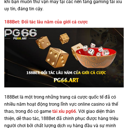
khi bạn muốn thử vận may tại các nền tảng gaming tài xỉu
uy tín, đáng tin cậy.
188Bet: Đối tác lâu năm của giới cá cược
188Bet là một trong những trang cá cược quốc tế đã có
nhiều năm hoạt động trong lĩnh vực online casino và thể
thao, trong đó có game
tài xỉu pg66
. Với giao diện thân
thiện, dễ thao tác, 188Bet đã chinh phục được hàng triệu
người chơi bởi chất lượng dịch vụ hàng đầu và sự minh