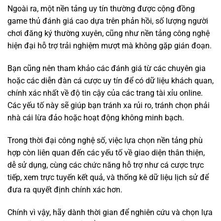
Ngoài ra, một nền tảng uy tín thường được cộng đồng
game thủ đánh giá cao dựa trên phản hồi, số lượng người
chơi đăng ký thường xuyên, cũng như nền tảng công nghệ
hiện đại hỗ trợ trải nghiệm mượt mà không gặp gián đoạn.
Bạn cũng nên tham khảo các đánh giá từ các chuyên gia
hoặc các diễn đàn cá cược uy tín để có dữ liệu khách quan,
chính xác nhất về độ tin cậy của các trang tài xỉu online.
Các yếu tố này sẽ giúp bạn tránh xa rủi ro, tránh chọn phải
nhà cái lừa đảo hoặc hoạt động không minh bạch.
Trong thời đại công nghệ số, việc lựa chọn nền tảng phù
hợp còn liên quan đến các yếu tố về giao diện thân thiện,
dễ sử dụng, cùng các chức năng hỗ trợ như cá cược trực
tiếp, xem trực tuyến kết quả, và thống kê dữ liệu lịch sử để
đưa ra quyết định chính xác hơn.
Chính vì vậy, hãy dành thời gian để nghiên cứu và chọn lựa