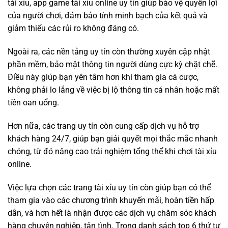
tài xỉu, app game tài xỉu online uy tín giúp bảo vệ quyền lợi
của người chơi, đảm bảo tính minh bạch của kết quả và
giảm thiểu các rủi ro không đáng có.
Ngoài ra, các nền tảng uy tín còn thường xuyên cập nhật
phần mềm, bảo mật thông tin người dùng cực kỳ chặt chẽ.
Điều này giúp bạn yên tâm hơn khi tham gia cá cược,
không phải lo lắng về việc bị lộ thông tin cá nhân hoặc mất
tiền oan uổng.
Hơn nữa, các trang uy tín còn cung cấp dịch vụ hỗ trợ
khách hàng 24/7, giúp bạn giải quyết mọi thắc mắc nhanh
chóng, từ đó nâng cao trải nghiệm tổng thể khi chơi tài xỉu
online.
Việc lựa chọn các trang tài xỉu uy tín còn giúp bạn có thể
tham gia vào các chương trình khuyến mãi, hoàn tiền hấp
dẫn, và hơn hết là nhận được các dịch vụ chăm sóc khách
hàng chuyên nghiệp, tận tình. Trong danh sách top 6 thứ tự