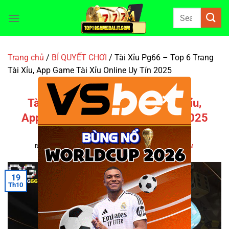
Chuyển
đến
nội
dung
Trang chủ
/
BÍ QUYẾT CHƠI
/
Tài Xỉu Pg66 – Top 6 Trang
Tài Xỉu, App Game Tài Xỉu Online Uy Tín 2025
BÍ QUYẾT CHƠI
×
Tài Xỉu Pg66 – Top 6 Trang Tài Xỉu,
App Game Tài Xỉu Online Uy Tín 2025
ĐÃ ĐĂNG TRÊN
19/10/2025
BỞI
TOP10GAMEBAI.IT.COM
19
Th10