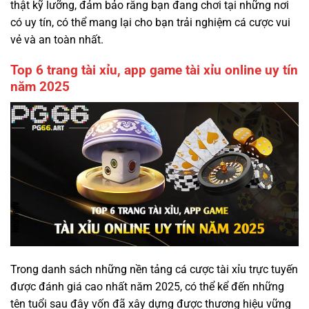
thật kỹ lưỡng, đảm bảo rằng bạn đang chơi tại những nơi
có uy tín, có thể mang lại cho bạn trải nghiệm cá cược vui
vẻ và an toàn nhất.
Top 6 trang tài xỉu, app game tài xỉu online uy tín
năm 2025
Trong danh sách những nền tảng cá cược tài xỉu trực tuyến
được đánh giá cao nhất năm 2025, có thể kể đến những
tên tuổi sau đây vốn đã xây dựng được thương hiệu vững