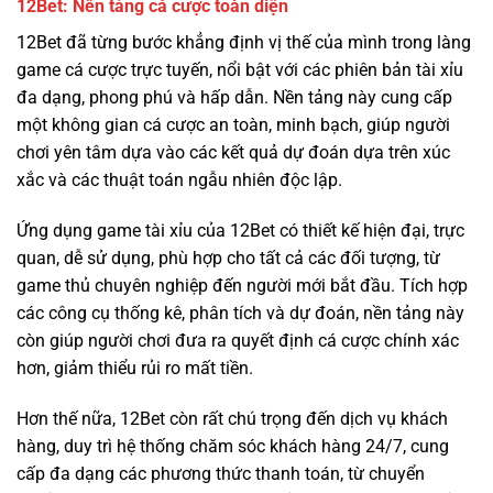
12Bet: Nền tảng cá cược toàn diện
12Bet đã từng bước khẳng định vị thế của mình trong làng
game cá cược trực tuyến, nổi bật với các phiên bản tài xỉu
đa dạng, phong phú và hấp dẫn. Nền tảng này cung cấp
một không gian cá cược an toàn, minh bạch, giúp người
chơi yên tâm dựa vào các kết quả dự đoán dựa trên xúc
xắc và các thuật toán ngẫu nhiên độc lập.
Ứng dụng game tài xỉu của 12Bet có thiết kế hiện đại, trực
quan, dễ sử dụng, phù hợp cho tất cả các đối tượng, từ
game thủ chuyên nghiệp đến người mới bắt đầu. Tích hợp
các công cụ thống kê, phân tích và dự đoán, nền tảng này
còn giúp người chơi đưa ra quyết định cá cược chính xác
hơn, giảm thiểu rủi ro mất tiền.
Hơn thế nữa, 12Bet còn rất chú trọng đến dịch vụ khách
hàng, duy trì hệ thống chăm sóc khách hàng 24/7, cung
cấp đa dạng các phương thức thanh toán, từ chuyển