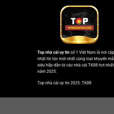
Top nhà cái uy tín
số 1 Việt Nam là nơi cậ
nhật tin tức mới nhất cùng loạt khuyến mã
siêu hấp dẫn từ các nhà cái
TK88
hot nhất
năm 2025.
Top nhà cái uy tín 2025:
TK88