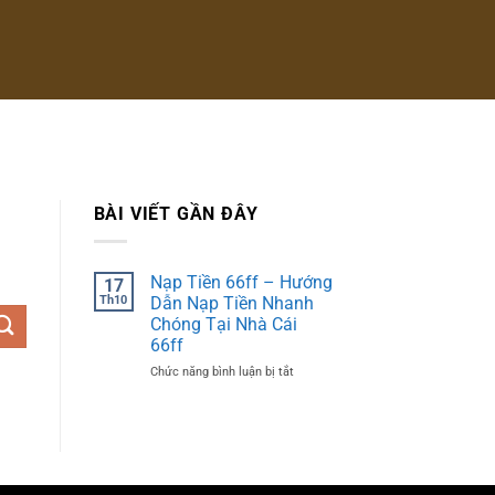
BÀI VIẾT GẦN ĐÂY
Nạp Tiền 66ff – Hướng
17
Th10
Dẫn Nạp Tiền Nhanh
Chóng Tại Nhà Cái
66ff
ở
Chức năng bình luận bị tắt
Nạp
Tiền
66ff
–
Hướng
Dẫn