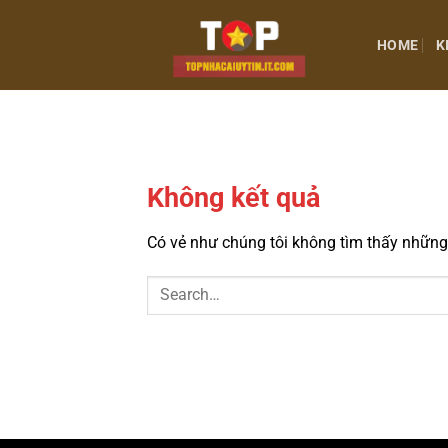
Chuyển
đến
HOME
K
nội
dung
Không kết quả
Có vẻ như chúng tôi không tìm thấy những g