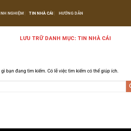
INH NGHIỆM
TIN NHÀ CÁI
HƯỚNG DẪN
LƯU TRỮ DANH MỤC:
TIN NHÀ CÁI
ì bạn đang tìm kiếm. Có lẽ việc tìm kiếm có thể giúp ích.