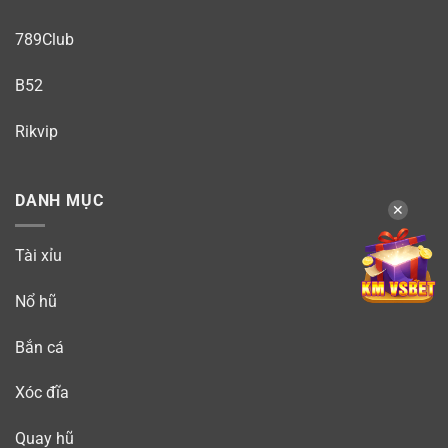
789Club
B52
Rikvip
DANH MỤC
✕
Tài xỉu
Nổ hũ
Bắn cá
Xóc đĩa
Quay hũ