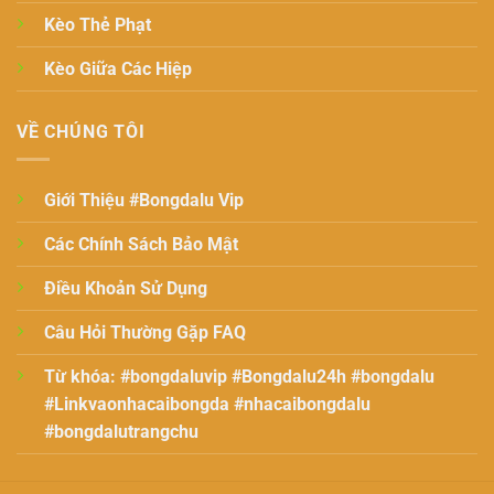
Kèo Thẻ Phạt
Kèo Giữa Các Hiệp
VỀ CHÚNG TÔI
Giới Thiệu #Bongdalu Vip
Các Chính Sách Bảo Mật
Điều Khoản Sử Dụng
Câu Hỏi Thường Gặp FAQ
Từ khóa: #bongdaluvip #Bongdalu24h #bongdalu
#Linkvaonhacaibongda #nhacaibongdalu
#bongdalutrangchu