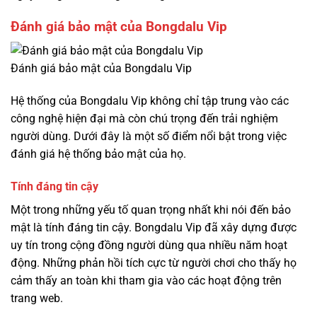
Đánh giá bảo mật của Bongdalu Vip
Đánh giá bảo mật của Bongdalu Vip
Hệ thống của Bongdalu Vip không chỉ tập trung vào các
công nghệ hiện đại mà còn chú trọng đến trải nghiệm
người dùng. Dưới đây là một số điểm nổi bật trong việc
đánh giá hệ thống bảo mật của họ.
Tính đáng tin cậy
Một trong những yếu tố quan trọng nhất khi nói đến bảo
mật là tính đáng tin cậy. Bongdalu Vip đã xây dựng được
uy tín trong cộng đồng người dùng qua nhiều năm hoạt
động. Những phản hồi tích cực từ người chơi cho thấy họ
cảm thấy an toàn khi tham gia vào các hoạt động trên
trang web.