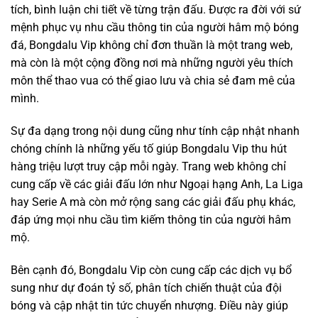
tích, bình luận chi tiết về từng trận đấu. Được ra đời với sứ
mệnh phục vụ nhu cầu thông tin của người hâm mộ bóng
đá, Bongdalu Vip không chỉ đơn thuần là một trang web,
mà còn là một cộng đồng nơi mà những người yêu thích
môn thể thao vua có thể giao lưu và chia sẻ đam mê của
mình.
Sự đa dạng trong nội dung cũng như tính cập nhật nhanh
chóng chính là những yếu tố giúp Bongdalu Vip thu hút
hàng triệu lượt truy cập mỗi ngày. Trang web không chỉ
cung cấp về các giải đấu lớn như Ngoại hạng Anh, La Liga
hay Serie A mà còn mở rộng sang các giải đấu phụ khác,
đáp ứng mọi nhu cầu tìm kiếm thông tin của người hâm
mộ.
Bên cạnh đó, Bongdalu Vip còn cung cấp các dịch vụ bổ
sung như dự đoán tỷ số, phân tích chiến thuật của đội
bóng và cập nhật tin tức chuyển nhượng. Điều này giúp