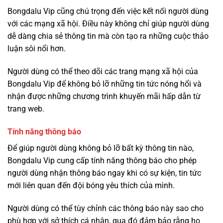
Bongdalu Vip cũng chú trọng đến việc kết nối người dùng
với các mạng xã hội. Điều này không chỉ giúp người dùng
dễ dàng chia sẻ thông tin mà còn tạo ra những cuộc thảo
luận sôi nổi hơn.
Người dùng có thể theo dõi các trang mạng xã hội của
Bongdalu Vip để không bỏ lỡ những tin tức nóng hổi và
nhận được những chương trình khuyến mãi hấp dẫn từ
trang web.
Tính năng thông báo
Để giúp người dùng không bỏ lỡ bất kỳ thông tin nào,
Bongdalu Vip cung cấp tính năng thông báo cho phép
người dùng nhận thông báo ngay khi có sự kiện, tin tức
mới liên quan đến đội bóng yêu thích của mình.
Người dùng có thể tùy chỉnh các thông báo này sao cho
phù hợp với sở thích cá nhân, qua đó đảm bảo rằng họ