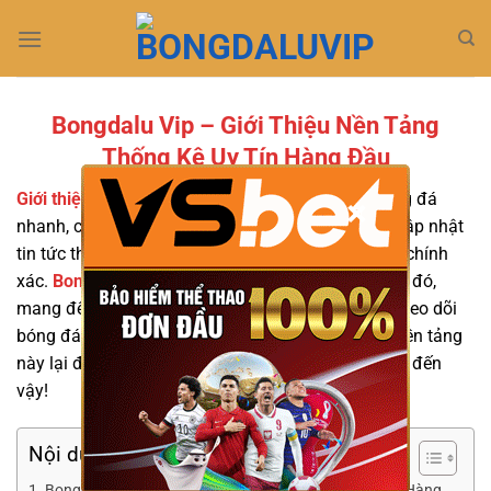
Chuyển
đến
nội
dung
Bongdalu Vip – Giới Thiệu Nền Tảng
Thống Kê Uy Tín Hàng Đầu
Giới thiệu Bongdalu Vip
– Nơi hội tụ thông tin bóng đá
×
×
nhanh, chuẩn và hấp dẫn. Trong thời đại số, việc cập nhật
tin tức thể thao không chỉ cần nhanh mà còn phải chính
xác.
Bongdalu Vip
đáp ứng hoàn hảo cả hai yếu tố đó,
mang đến cho người dùng trải nghiệm tối ưu khi theo dõi
bóng đá mọi lúc, mọi nơi. Cùng khám phá vì sao nền tảng
này lại được cộng đồng yêu bóng đá đánh giá cao đến
vậy!
Nội dung chính
Bongdalu Vip – Giới Thiệu Nền Tảng Thống Kê Uy Tín Hàng