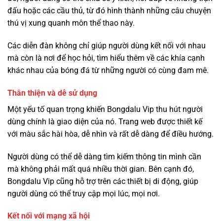
đấu hoặc các cầu thủ, từ đó hình thành những câu chuyện
thú vị xung quanh môn thể thao này.
Các diễn đàn không chỉ giúp người dùng kết nối với nhau
mà còn là nơi để học hỏi, tìm hiểu thêm về các khía cạnh
khác nhau của bóng đá từ những người có cùng đam mê.
Thân thiện và dễ sử dụng
Một yếu tố quan trọng khiến Bongdalu Vip thu hút người
dùng chính là giao diện của nó. Trang web được thiết kế
với màu sắc hài hòa, dễ nhìn và rất dễ dàng để điều hướng.
Người dùng có thể dễ dàng tìm kiếm thông tin mình cần
mà không phải mất quá nhiều thời gian. Bên cạnh đó,
Bongdalu Vip cũng hỗ trợ trên các thiết bị di động, giúp
người dùng có thể truy cập mọi lúc, mọi nơi.
Kết nối với mạng xã hội