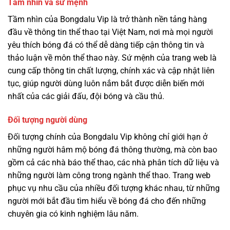
Tầm nhìn và sứ mệnh
Tầm nhìn của Bongdalu Vip là trở thành nền tảng hàng
đầu về thông tin thể thao tại Việt Nam, nơi mà mọi người
yêu thích bóng đá có thể dễ dàng tiếp cận thông tin và
thảo luận về môn thể thao này. Sứ mệnh của trang web là
cung cấp thông tin chất lượng, chính xác và cập nhật liên
tục, giúp người dùng luôn nắm bắt được diễn biến mới
nhất của các giải đấu, đội bóng và cầu thủ.
Đối tượng người dùng
Đối tượng chính của Bongdalu Vip không chỉ giới hạn ở
những người hâm mộ bóng đá thông thường, mà còn bao
gồm cả các nhà báo thể thao, các nhà phân tích dữ liệu và
những người làm công trong ngành thể thao. Trang web
phục vụ nhu cầu của nhiều đối tượng khác nhau, từ những
người mới bắt đầu tìm hiểu về bóng đá cho đến những
chuyên gia có kinh nghiệm lâu năm.