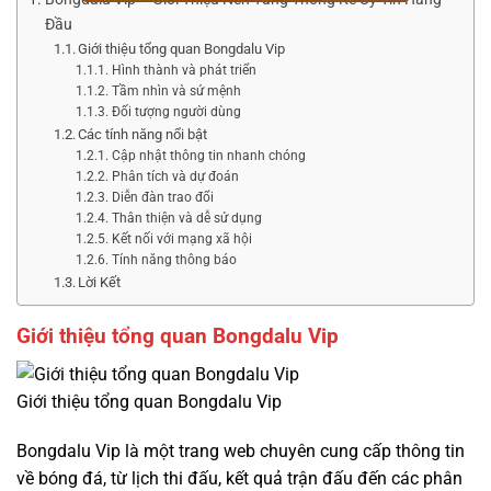
Đầu
Giới thiệu tổng quan Bongdalu Vip
Hình thành và phát triển
Tầm nhìn và sứ mệnh
Đối tượng người dùng
Các tính năng nổi bật
Cập nhật thông tin nhanh chóng
Phân tích và dự đoán
Diễn đàn trao đổi
Thân thiện và dễ sử dụng
Kết nối với mạng xã hội
Tính năng thông báo
Lời Kết
Giới thiệu tổng quan Bongdalu Vip
Giới thiệu tổng quan Bongdalu Vip
Bongdalu Vip là một trang web chuyên cung cấp thông tin
về bóng đá, từ lịch thi đấu, kết quả trận đấu đến các phân