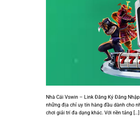
Nhà Cái Vswin – Link Đăng Ký Đăng Nhập 
những địa chỉ uy tín hàng đầu dành cho nh
chơi giải trí đa dạng khác. Với nền tảng […]