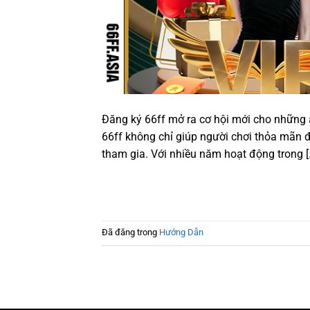
Đăng ký 66ff mở ra cơ hội mới cho những a
66ff không chỉ giúp người chơi thỏa mãn
tham gia. Với nhiều năm hoạt động trong [
Đã đăng trong
Hướng Dẫn