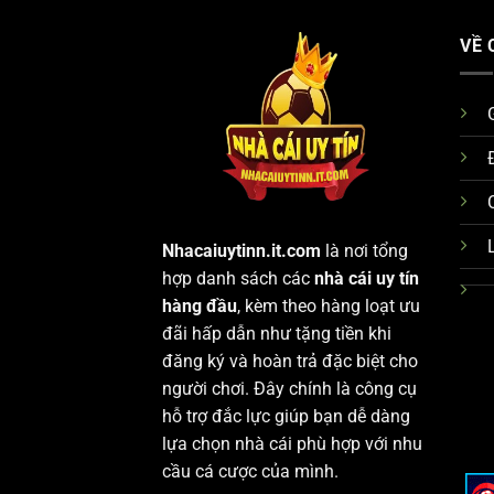
VỀ 
Nhacaiuytinn.it.com
là nơi tổng
hợp danh sách các
nhà cái uy tín
hàng đầu
, kèm theo hàng loạt ưu
đãi hấp dẫn như tặng tiền khi
đăng ký và hoàn trả đặc biệt cho
người chơi. Đây chính là công cụ
hỗ trợ đắc lực giúp bạn dễ dàng
lựa chọn nhà cái phù hợp với nhu
cầu cá cược của mình.