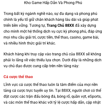
Kho Game Hấp Dẫn Và Phong Phú
Trong bất kỳ ngành nghề nào, sự đa dạng và phong phú
chính là yếu tố giữ chân khách hàng lâu dài và giúp phát
triển bền vững. Tương tự,
Trang Chủ 88XX
đã xây dựng
cho mình một hệ thống dịch vụ cực kỳ phong phú, đáp ứng
mọi nhu cầu giải trí, cược tiền, thể thao, casino, game bài,
và nhiều hình thức giải trí khác.
Khách hàng khi truy cập vào trang chủ của 88XX sẽ không
phải lo lắng về việc thiếu lựa chọn. Dưới đây là những dịch
vụ chủ đạo được cung cấp trên nền tảng này:
Cá cược thể thao
Lĩnh vực cá cược thể thao luôn là tâm điểm của mọi nền
tảng cá cược trực tuyến uy tín. Tại 88XX, người chơi có thể
đặt cược các trận đấu bóng đá, bóng rổ, quần vợt, eSports,
và các môn thể thao khác với tỷ lệ cược hấp dẫn, cập nhật