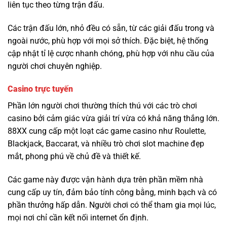
liên tục theo từng trận đấu.
Các trận đấu lớn, nhỏ đều có sẵn, từ các giải đấu trong và
ngoài nước, phù hợp với mọi sở thích. Đặc biệt, hệ thống
cập nhật tỉ lệ cược nhanh chóng, phù hợp với nhu cầu của
người chơi chuyên nghiệp.
Casino trực tuyến
Phần lớn người chơi thường thích thú với các trò chơi
casino bởi cảm giác vừa giải trí vừa có khả năng thắng lớn.
88XX cung cấp một loạt các game casino như Roulette,
Blackjack, Baccarat, và nhiều trò chơi slot machine đẹp
mắt, phong phú về chủ đề và thiết kế.
Các game này được vận hành dựa trên phần mềm nhà
cung cấp uy tín, đảm bảo tính công bằng, minh bạch và có
phần thưởng hấp dẫn. Người chơi có thể tham gia mọi lúc,
mọi nơi chỉ cần kết nối internet ổn định.