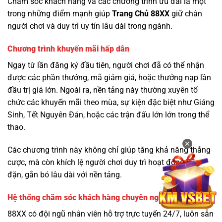
Chăm sóc khách hàng và các chương trình ưu đãi là một
trong những điểm mạnh giúp
Trang Chủ 88XX
giữ chân
người chơi và duy trì uy tín lâu dài trong ngành.
Chương trình khuyến mãi hấp dẫn
Ngay từ lần đăng ký đầu tiên, người chơi đã có thể nhận
được các phần thưởng, mã giảm giá, hoặc thưởng nạp lần
đầu trị giá lớn. Ngoài ra, nền tảng này thường xuyên tổ
chức các khuyến mãi theo mùa, sự kiện đặc biệt như Giáng
Sinh, Tết Nguyên Đán, hoặc các trận đấu lớn lớn trong thể
thao.
✕
Các chương trình này không chỉ giúp tăng khả năng thắng
cược, mà còn khích lệ người chơi duy trì hoạt động đều
đặn, gắn bó lâu dài với nền tảng.
Hệ thống chăm sóc khách hàng chuyên nghiệp
88XX có đội ngũ nhân viên hỗ trợ trực tuyến 24/7, luôn sẵn