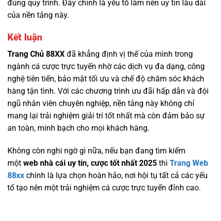
đúng quy trình. Đây chính là yếu tố làm nên uy tín lâu dài
của nền tảng này.
Kết luận
Trang Chủ 88XX
đã khẳng định vị thế của mình trong
ngành cá cược trực tuyến nhờ các dịch vụ đa dạng, công
nghệ tiên tiến, bảo mật tối ưu và chế độ chăm sóc khách
hàng tận tình. Với các chương trình ưu đãi hấp dẫn và đội
ngũ nhân viên chuyên nghiệp, nền tảng này không chỉ
mang lại trải nghiệm giải trí tốt nhất mà còn đảm bảo sự
an toàn, minh bạch cho mọi khách hàng.
Không còn nghi ngờ gì nữa, nếu bạn đang tìm kiếm
một
web nhà cái uy tín, cược tốt nhất 2025
thì
Trang Web
88xx
chính là lựa chọn hoàn hảo, nơi hội tụ tất cả các yếu
tố tạo nên một trải nghiệm cá cược trực tuyến đỉnh cao.