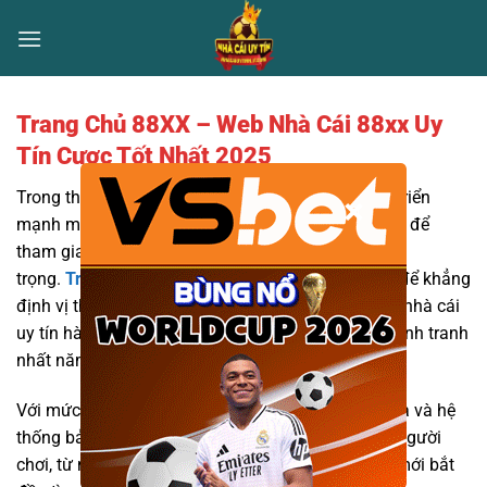
Chuyển
đến
nội
dung
Trang Chủ 88XX – Web Nhà Cái 88xx Uy
Tín Cược Tốt Nhất 2025
Trong thế giới cá cược trực tuyến ngày càng phát triển
×
mạnh mẽ, việc lựa chọn một nền tảng đáng tin cậy để
tham gia giải trí và đặt cược là điều cực kỳ quan
trọng.
Trang Chủ 88XX
đã vượt qua nhiều đối thủ để khẳng
định vị thế của mình trên thị trường, trở thành web nhà cái
uy tín hàng đầu với dịch vụ đa dạng, an toàn và cạnh tranh
nhất năm 2025.
Với mức cược tốt, trải nghiệm người dùng mượt mà và hệ
thống bảo mật tối ưu, 88XX đã thu hút hàng triệu người
chơi, từ những tay chơi chuyên nghiệp đến người mới bắt