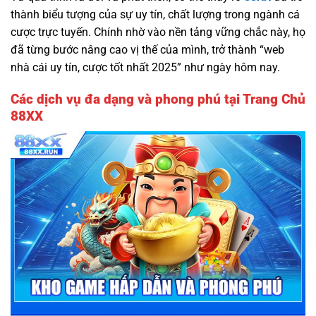
thành biểu tượng của sự uy tín, chất lượng trong ngành cá
cược trực tuyến. Chính nhờ vào nền tảng vững chắc này, họ
đã từng bước nâng cao vị thế của mình, trở thành “web
nhà cái uy tín, cược tốt nhất 2025” như ngày hôm nay.
Các dịch vụ đa dạng và phong phú tại Trang Chủ
88XX