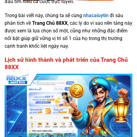
đầu tìm hiểu cá cược trực tuyến.
Trong bài viết này, chúng ta sẽ cùng
nhacaiuytin
đi sâu
phân tích về
Trang Chủ 88XX
, các lý do vì sao nền tảng này
được xem là lựa chọn số một, cũng như những đặc điểm
nổi bật giúp giữ vững vị trí số 1 của họ trong thị trường
cạnh tranh khốc liệt ngày nay.
Lịch sử hình thành và phát triển của Trang Chủ
88XX