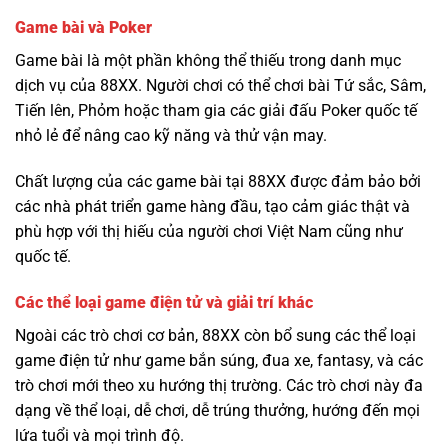
Game bài và Poker
Game bài là một phần không thể thiếu trong danh mục
dịch vụ của 88XX. Người chơi có thể chơi bài Tứ sắc, Sâm,
Tiến lên, Phỏm hoặc tham gia các giải đấu Poker quốc tế
nhỏ lẻ để nâng cao kỹ năng và thử vận may.
Chất lượng của các game bài tại 88XX được đảm bảo bởi
các nhà phát triển game hàng đầu, tạo cảm giác thật và
phù hợp với thị hiếu của người chơi Việt Nam cũng như
quốc tế.
Các thể loại game điện tử và giải trí khác
Ngoài các trò chơi cơ bản, 88XX còn bổ sung các thể loại
game điện tử như game bắn súng, đua xe, fantasy, và các
trò chơi mới theo xu hướng thị trường. Các trò chơi này đa
dạng về thể loại, dễ chơi, dễ trúng thưởng, hướng đến mọi
lứa tuổi và mọi trình độ.