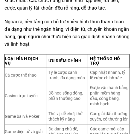
khác nhau. Các chức năng chính như nạp tiền, rút tiền,
cược, quản lý tài khoản đều rõ ràng, dễ thao tác.
Ngoài ra, nền tảng còn hỗ trợ nhiều hình thức thanh toán
đa dạng như thẻ ngân hàng, ví điện tử, chuyển khoản ngân
hàng, giúp người chơi thực hiện các giao dịch nhanh chóng
và linh hoạt.
LOẠI HÌNH DỊCH
HỆ THỐNG HỖ
ƯU ĐIỂM CHÍNH
VỤ
TRỢ
Tỷ lệ cược cạnh
Cập nhật nhanh, tỷ
Cá cược thể thao
tranh, đa dạng môn
lệ cược chính xác
Được vận hành bằng
Đồ họa sống động,
phần mềm hàng
Casino trực tuyến
phần thưởng cao
đầu, công bằng,
minh bạch
Thú vị, dễ chơi, thử
Các giải đấu thường
Game bài và Poker
thách kỹ năng
xuyên, có thưởng lớn
Đa dạng chủ đề,
Các game mới cập
Game điện tử và giải