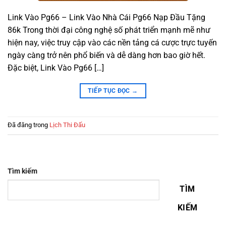
Link Vào Pg66 – Link Vào Nhà Cái Pg66 Nạp Đầu Tặng
86k Trong thời đại công nghệ số phát triển mạnh mẽ như
hiện nay, việc truy cập vào các nền tảng cá cược trực tuyến
ngày càng trở nên phổ biến và dễ dàng hơn bao giờ hết.
Đặc biệt, Link Vào Pg66 […]
TIẾP TỤC ĐỌC
→
Đã đăng trong
Lịch Thi Đấu
Tìm kiếm
TÌM
KIẾM