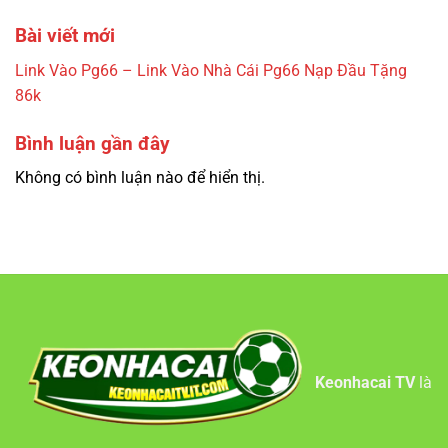
Bài viết mới
Link Vào Pg66 – Link Vào Nhà Cái Pg66 Nạp Đầu Tặng
86k
Bình luận gần đây
Không có bình luận nào để hiển thị.
Keonhacai TV
là