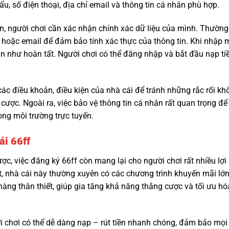
, số điện thoại, địa chỉ email và thông tin cá nhân phù hợp.
in, người chơi cần xác nhận chính xác dữ liệu của mình. Thường 
 hoặc email để đảm bảo tính xác thực của thông tin. Khi nhập 
n như hoàn tất. Người chơi có thể đăng nhập và bắt đầu nạp ti
các điều khoản, điều kiện của nhà cái để tránh những rắc rối kh
 cược. Ngoài ra, việc bảo vệ thông tin cá nhân rất quan trọng để
rong môi trường trực tuyến.
ái 66ff
c, việc đăng ký 66ff còn mang lại cho người chơi rất nhiều lợi 
t, nhà cái này thường xuyên có các chương trình khuyến mãi lớ
ng thân thiết, giúp gia tăng khả năng thắng cược và tối ưu hó
i chơi có thể dễ dàng nạp – rút tiền nhanh chóng, đảm bảo mọi