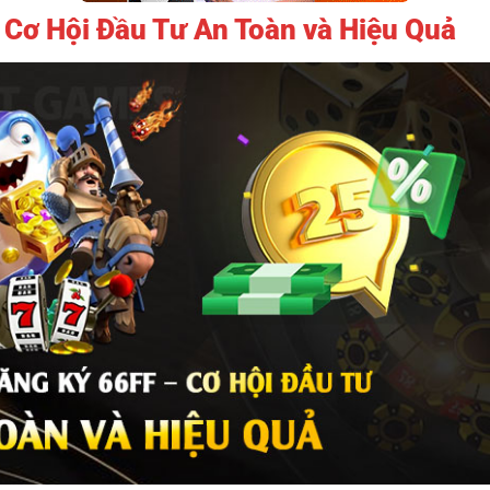
 Cơ Hội Đầu Tư An Toàn và Hiệu Quả