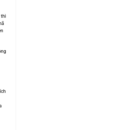
thì
mã
ền
ông
ích
n
a