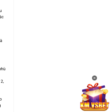
u
các
mà
phù
✕
2,
o
g