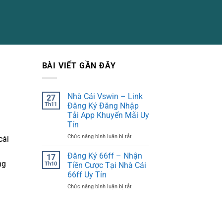
BÀI VIẾT GẦN ĐÂY
Nhà Cái Vswin – Link
27
Th11
Đăng Ký Đăng Nhập
Tải App Khuyến Mãi Uy
Tín
ở
Chức năng bình luận bị tắt
cái
Nhà
Cái
Đăng Ký 66ff – Nhận
17
Vswin
ng
Th10
Tiền Cược Tại Nhà Cái
–
66ff Uy Tín
Link
ở
Chức năng bình luận bị tắt
Đăng
Đăng
Ký
Ký
Đăng
66ff
Nhập
–
Tải