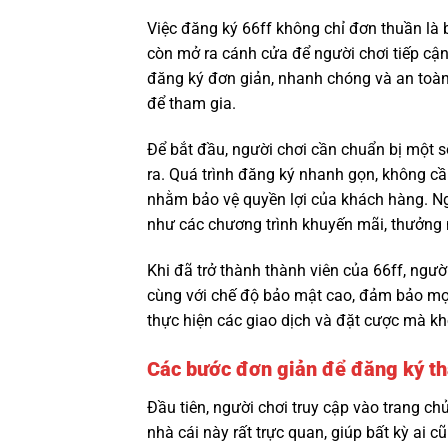
Việc đăng ký 66ff không chỉ đơn thuần là 
còn mở ra cánh cửa để người chơi tiếp cận
đăng ký đơn giản, nhanh chóng và an toàn s
để tham gia.
Để bắt đầu, người chơi cần chuẩn bị một s
ra. Quá trình đăng ký nhanh gọn, không c
nhằm bảo vệ quyền lợi của khách hàng. Ng
như các chương trình khuyến mãi, thưởng 
Khi đã trở thành thành viên của 66ff, ngư
cùng với chế độ bảo mật cao, đảm bảo mọi
thực hiện các giao dịch và đặt cược mà khô
Các bước đơn giản để đăng ký th
Đầu tiên, người chơi truy cập vào trang c
nhà cái này rất trực quan, giúp bất kỳ ai c