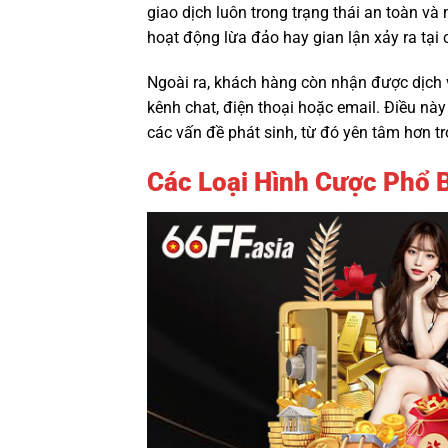
giao dịch luôn trong trạng thái an toàn và
hoạt động lừa đảo hay gian lận xảy ra tại 
Ngoài ra, khách hàng còn nhận được dịch 
kênh chat, điện thoại hoặc email. Điều này 
các vấn đề phát sinh, từ đó yên tâm hơn tr
Các Loại Hình Cược Phổ 