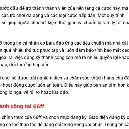
bước đầu để trở thành thành viên của nền tảng cá cược này, mà
 các trò chơi đa dạng và các loại cược hấp dẫn. Một quy trình
ẽ giúp người chơi tiết kiệm thời gian và chuẩn bị tâm lý tốt nh
ố thông tin cá nhân cơ bản, đáp ứng các tiêu chuẩn mà nhà cái
ần quá nhiều thủ tục phức tạp và luôn đảm bảo tính bảo mật ca
oài ra, việc đăng ký thành công còn mở ra nhiều quyền lợi khác
nạp, đổi thưởng hấp dẫn.
ời chơi sẽ được trải nghiệm dịch vụ chăm sóc khách hàng chu đ
 hoạt động cược luôn an toàn. Điều này giúp bạn an tâm hơn k
ng lo ngại về rủi ro hoặc lừa đảo.
ành công tại 66ff
hủ chính thức của 66ff và chọn mục đăng ký. Giao diện đăng ký 
ũng có thể thao tác dễ dàng chỉ trong vòng vài phút. Thông tin c