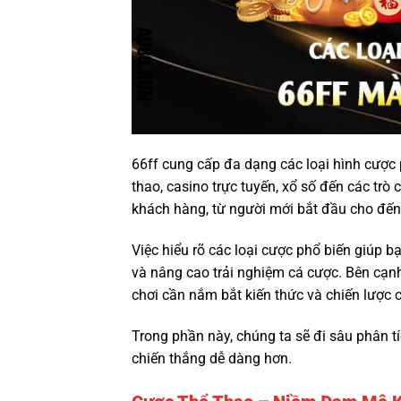
66ff cung cấp đa dạng các loại hình cược 
thao, casino trực tuyến, xổ số đến các trò
khách hàng, từ người mới bắt đầu cho đến 
Việc hiểu rõ các loại cược phổ biến giúp 
và nâng cao trải nghiệm cá cược. Bên cạnh
chơi cần nắm bắt kiến thức và chiến lược c
Trong phần này, chúng ta sẽ đi sâu phân tí
chiến thắng dễ dàng hơn.