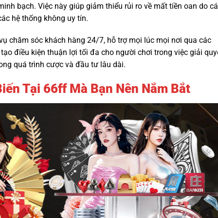
 minh bạch. Việc này giúp giảm thiểu rủi ro về mất tiền oan do c
các hệ thống không uy tín.
vụ chăm sóc khách hàng 24/7, hỗ trợ mọi lúc mọi nơi qua các
tạo điều kiện thuận lợi tối đa cho người chơi trong việc giải quy
ong quá trình cược và đầu tư lâu dài.
Biến Tại 66ff Mà Bạn Nên Nắm Bắt