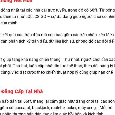
Không Hết Hồn
động nhất tại các nhà cái trực tuyến, trong đó có 66ff. Từ bóng
ao điện tử như LOL, CS:GO – sự đa dạng giúp người chơi có nhi
c của mình.
 kết quả của trận đấu mà còn bao gồm các kèo chấp, kèo tài/xỉ
cần phân tích kỹ trận đấu, dữ liệu lịch sử, phong độ các đội để
ff giúp tăng khả năng chiến thắng. Thứ nhất, người chơi cần xá
phối. Thứ hai, luôn cập nhật tin tức thể thao, theo dõi bảng tỷ 
cùng, việc đặt cược theo chiến thuật hợp lý cũng giúp hạn chế
m Đẳng Cấp Tại Nhà
 hấp dẫn tại 66ff, mang lại cảm giác như đang chơi tại các sò
n gồm có baccarat, blackjack, roulette, poker, máy xèng… Mỗi trò
 và phần thưởng hấp dẫn, tạo cảm giác hồi hộp và kịch tính.