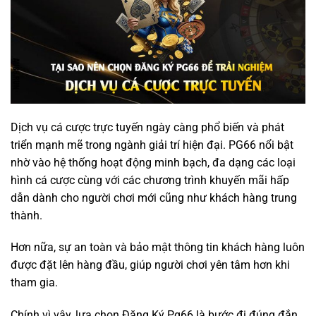
Dịch vụ cá cược trực tuyến ngày càng phổ biến và phát
triển mạnh mẽ trong ngành giải trí hiện đại. PG66 nổi bật
nhờ vào hệ thống hoạt động minh bạch, đa dạng các loại
hình cá cược cùng với các chương trình khuyến mãi hấp
dẫn dành cho người chơi mới cũng như khách hàng trung
thành.
Hơn nữa, sự an toàn và bảo mật thông tin khách hàng luôn
được đặt lên hàng đầu, giúp người chơi yên tâm hơn khi
tham gia.
Chính vì vậy, lựa chọn Đăng Ký Pg66 là bước đi đúng đắn