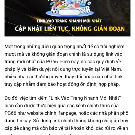
Một trong những điều quan trọng nhất để có trải nghiệm
mượt mà và không gián đoạn chính là sử dụng link vào
trang mới nhất của PG66. Hiện nay, do các quy định về
pháp lý và kiểm duyệt nội dung trực tuyến tại Việt Nam,
nhiều nhà cái thường xuyên thay đổi hoặc cập nhật link
truy cập nhằm đảm bảo hoạt động ổn định, hợp pháp.
Do đó, việc tìm kiếm “Link Vào Trang Nhanh Mới Nhất”
luôn cần được thực hiện qua các kênh chính thức của
PG66 như website chính, fanpage, hoặc các nhà phân phối
đáng tin cậy. Sử dụng link chính thống không chỉ giúp truy
cập dễ dàng mà còn bảo vệ tài khoản khỏi các rủi ro về an