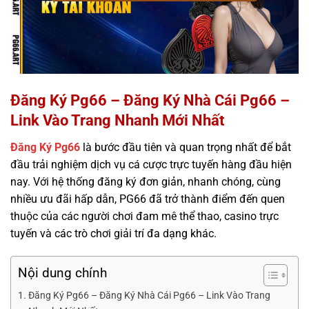
Đăng Ký Pg66 – Đăng Ký Nhà Cái Pg66 –
Link Vào Trang Nhanh Mới Nhất
Đăng Ký Pg66
là bước đầu tiên và quan trọng nhất để bắt
đầu trải nghiệm dịch vụ cá cược trực tuyến hàng đầu hiện
nay. Với hệ thống đăng ký đơn giản, nhanh chóng, cùng
nhiều ưu đãi hấp dẫn, PG66 đã trở thành điểm đến quen
thuộc của các người chơi đam mê thể thao, casino trực
tuyến và các trò chơi giải trí đa dạng khác.
Nội dung chính
Đăng Ký Pg66 – Đăng Ký Nhà Cái Pg66 – Link Vào Trang