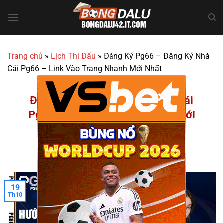
Chuyển
đến
nội
dung
Trang chủ
»
Lịch Thi Đấu
»
Đăng Ký Pg66 – Đăng Ký Nhà
Cái Pg66 – Link Vào Trang Nhanh Mới Nhất
LỊCH THI ĐẤU
×
×
Đăng Ký Pg66 – Đăng Ký Nhà Cái
Pg66 – Link Vào Trang Nhanh Mới
Nhất
ĐÃ ĐĂNG TRÊN
19/10/2025
BỞI
BONGDALU42.IT.COM
19
Th10