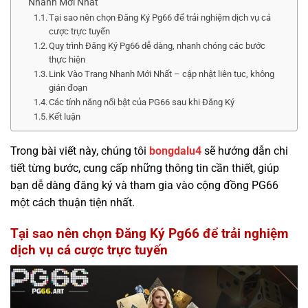
Nhanh Mới Nhất
Tại sao nên chọn Đăng Ký Pg66 để trải nghiệm dịch vụ cá
cược trực tuyến
Quy trình Đăng Ký Pg66 dễ dàng, nhanh chóng các bước
thực hiện
Link Vào Trang Nhanh Mới Nhất – cập nhật liên tục, không
gián đoạn
Các tính năng nổi bật của PG66 sau khi Đăng Ký
Kết luận
Trong bài viết này, chúng tôi
bongdalu4
sẽ hướng dẫn chi
tiết từng bước, cung cấp những thông tin cần thiết, giúp
bạn dễ dàng đăng ký và tham gia vào cộng đồng PG66
một cách thuận tiện nhất.
Tại sao nên chọn Đăng Ký Pg66 để trải nghiệm
dịch vụ cá cược trực tuyến