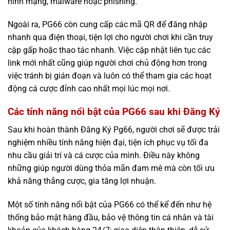
ninh mạng, malware hoặc phishing.
Ngoài ra, PG66 còn cung cấp các mã QR để đăng nhập
nhanh qua điện thoại, tiện lợi cho người chơi khi cần truy
cập gấp hoặc thao tác nhanh. Việc cập nhật liên tục các
link mới nhất cũng giúp người chơi chủ động hơn trong
việc tránh bị gián đoạn và luôn có thể tham gia các hoạt
động cá cược đỉnh cao nhất mọi lúc mọi nơi.
Các tính năng nổi bật của PG66 sau khi Đăng Ký
Sau khi hoàn thành Đăng Ký Pg66, người chơi sẽ được trải
nghiệm nhiều tính năng hiện đại, tiện ích phục vụ tối đa
nhu cầu giải trí và cá cược của mình. Điều này không
những giúp người dùng thỏa mãn đam mê mà còn tối ưu
khả năng thắng cược, gia tăng lợi nhuận.
Một số tính năng nổi bật của PG66 có thể kể đến như hệ
thống bảo mật hàng đầu, bảo vệ thông tin cá nhân và tài